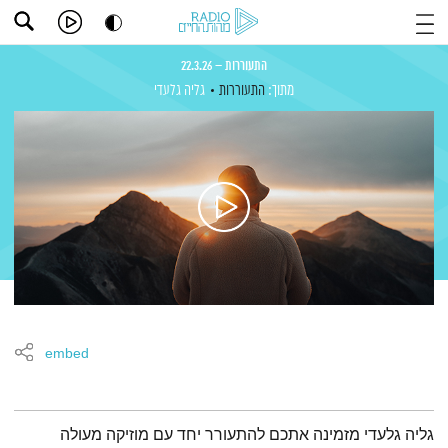
התעוררות – 22.3.26
מתוך:
התעוררות
גליה גלעדי
embed
תמצית הפודקאסט
גליה גלעדי מזמינה אתכם להתעורר יחד עם מוזיקה מעולה