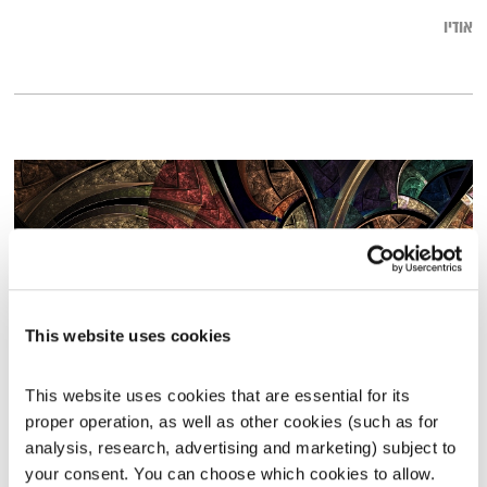
אודיו
This website uses cookies
This website uses cookies that are essential for its 
עולם קטן – 5.12.16
proper operation, as well as other cookies (such as for 
עולם קטן
אורי בנקהלטר
analysis, research, advertising and marketing) subject to 
your consent. You can choose which cookies to allow. 
02:00:06
05.12.16