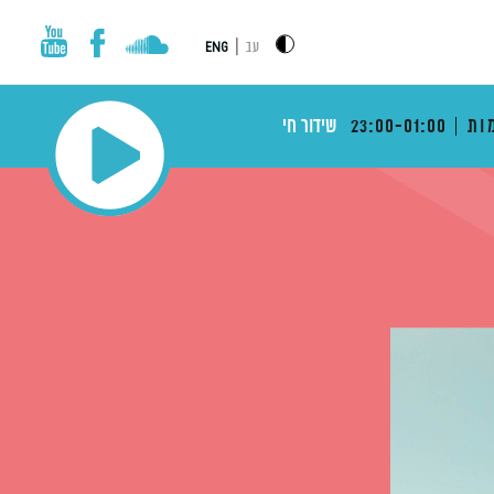
|
עב
ENG
ות
23:00-01:00
שידור חי