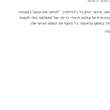
00:46:51
20.04.
מאי והיוצר יונתן ניר ("הדולפין", "לחתוך את הכאב") בשיחה
ינטימית על קולנוע תיעודי כריפוי ועל המצלמה ככלי לעשות
דר בפוסט טראומה. ניר חושף את המסע האישי שלו
התמודדות עם פוסט-טראומה להפיכתו למעין "מדריך
דיו
טיולים" בנפש האדם. צילום: יואב קליינמן – הודו, ״אח שלי
יבור״