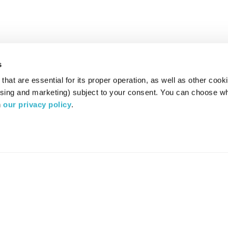
s
hat are essential for its proper operation, as well as other cooki
ising and marketing) subject to your consent. You can choose wh
 
our privacy policy
.
רדיו מהות החיים משדר ב:
ערוץ 87
YES
סלקום
TV
TUNE IN