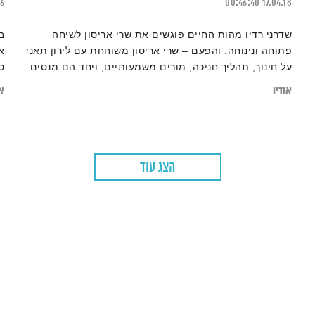
26
00:46:40
17.04.18
שדרני רדיו מהות החיים פוגשים את שרי אריסון לשיחה
ב
פתוחה ונינוחה. והפעם – שרי אריסון משוחחת עם לירון תאני
א
על חינוך, תהליך חניכה, מורים משמעותיים, ויחד הם מנסים
ס
לענות על השאלה: מה זו למידה אמיתית?
מ
אודיו
או
ג
הצג עוד