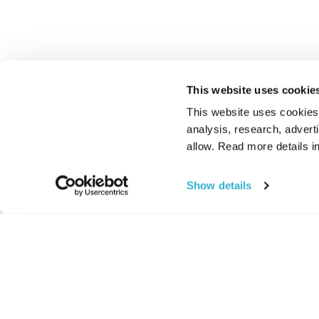
This website uses cookie
This website uses cookies t
analysis, research, advert
allow. Read more details in
Show details