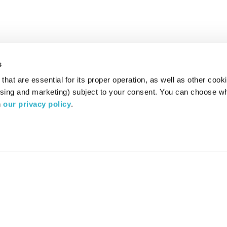
s
hat are essential for its proper operation, as well as other cooki
ising and marketing) subject to your consent. You can choose wh
 
our privacy policy
.
רדיו מהות החיים משדר ב:
ערוץ 87
YES
סלקום
TV
TUNE IN