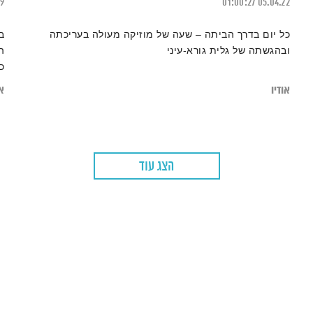
19
01:00:27
05.04.22
כל יום בדרך הביתה – שעה של מוזיקה מעולה בעריכתה
ב
ובהגשתה של גלית גורא-עיני
ה
כ
ה
אודיו
או
ל
הצג עוד