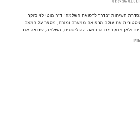
01:39:06
02.01.
סדרת השיחות "בדרך לרפואה השלמה" ד"ר מוטי לוי סוקר
יסטורית את עולם הרפואה ממערב ומזרח, מספר על המצב
יום ולאן מתקדמת הרפואה ההוליסטית, השלמה, שרואה את
כל קשור בהכל ומחברת יחדיו את כל הגישות והתפיסות
דיו
כדי מכלול אחד רחב שמחבר גוף, נפש, רוח ונשמה