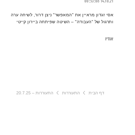
00:53:08
14.10.21
אסי זגדון מראיין את "המאפשר" ניצן דרור, לשיחה ערה
ותרגול של "העבודה" – השיטה שפיתחה ביירון קייטי
אודיו
דף הבית
התעוררות
התעוררות – 20.7.25