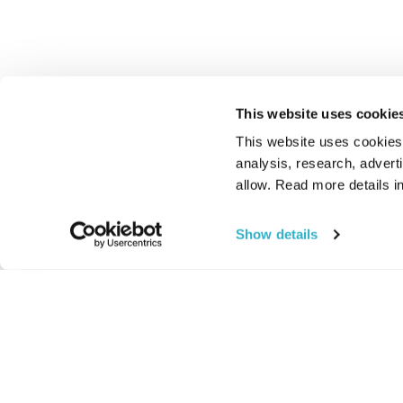
This website uses cookie
This website uses cookies t
analysis, research, advert
allow. Read more details in
Show details