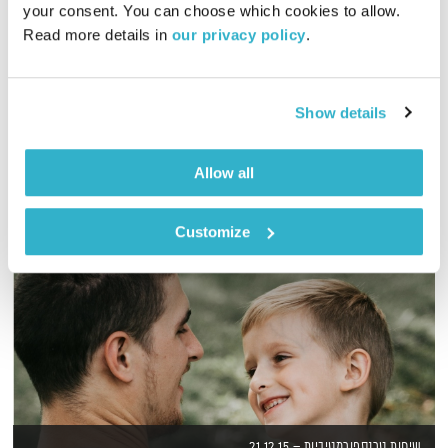
your consent. You can choose which cookies to allow. 
01:57:00
01.12.14
Read more details in 
our privacy policy
.
שעתיים של מוזיקה מכל העולם, בעריכת ובהגשת יאנו שדה
אודיו
Show details
Allow all
Customize
שיחות טרנספורמטיביות – 21.12.15