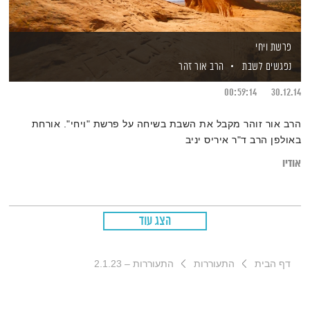
פרשת ויחי
נפגשים לשבת
הרב אור זהר
00:59:14
30.12.14
הרב אור זוהר מקבל את השבת בשיחה על פרשת "ויחי". אורחת
באולפן הרב ד"ר איריס יניב
אודיו
הצג עוד
דף הבית
התעוררות
התעוררות – 2.1.23