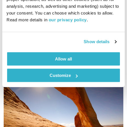
כי באדם אאמין
אברום בורג
analysis, research, advertising and marketing) subject to 
00:57:04
01.12.18
your consent. You can choose which cookies to allow. 
Read more details in 
our privacy policy
.
אברום בורג בתכנית רדיו אישית, במעבר שבין השבוע לסוף השבוע,
ובמחשבות על השונה והדומה, המשותף והמפריד. והפעם – על שוני
ושוויון
Show details
אודיו
Allow all
Customize