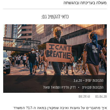
מעולה בעריכתה ובהגשתה
כדאי להקשיב גם:
התבוננות יומית – 3.6.20
התבוננות שבועית
דליק ווליניץ
ושמואל שאול
00:29:41
03.06.20
איך מתגברים על גזענות ואיבה שמקורן במאה ה-17? המשרד