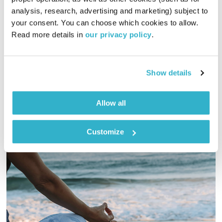
כל יום מחדש
אמיר פרי
analysis, research, advertising and marketing) subject to 
00:59:49
18.01.26
your consent. You can choose which cookies to allow. 
Read more details in 
our privacy policy
.
שעה של מוזיקה מעולה לבוקר. כל בוקר – בעריכת ובהגשת אמיר
פרי
אודיו
Show details
Allow all
Customize