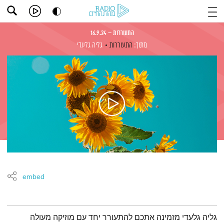
התעוררות – 16.9.24
מתוך:
התעוררות
גליה גלעדי
embed
תמצית הפודקאסט
גליה גלעדי מזמינה אתכם להתעורר יחד עם מוזיקה מעולה