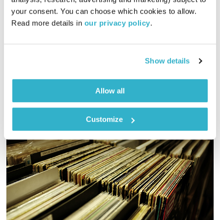
00:17:16
18.05.21
your consent. You can choose which cookies to allow. 
Read more details in 
our privacy policy
.
בני בשן בשיחה מרתקת עם המשורר מאיר ויזלטיר על מילים
וטקסטים משתנים
אודיו
Show details
Allow all
Customize