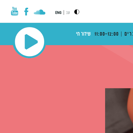
|
עב
ENG
רים
11:00-12:00
שידור חי