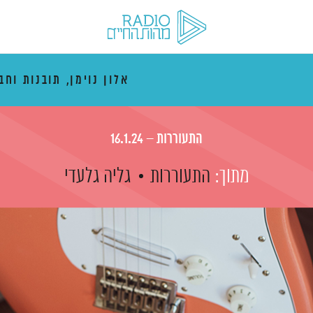
אלון נוימן, תובנות וחב
התעוררות – 16.1.24
מתוך:
התעוררות
גליה גלעדי