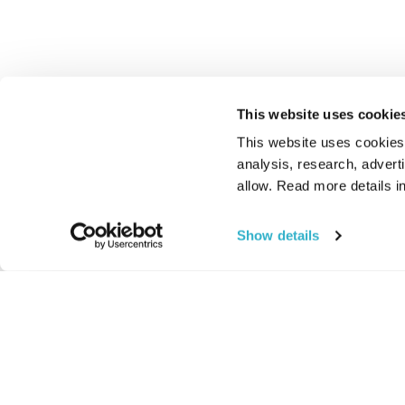
This website uses cookie
This website uses cookies t
analysis, research, advert
allow. Read more details in
Show details