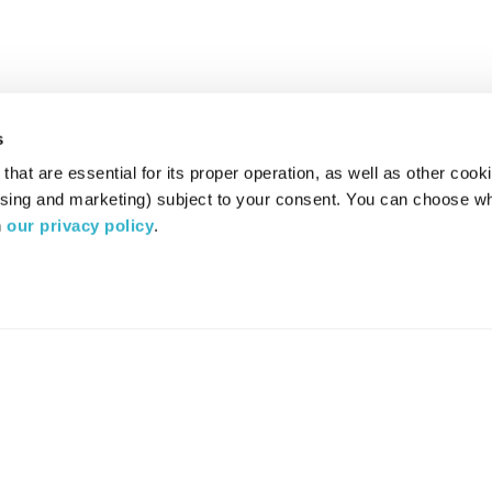
s
hat are essential for its proper operation, as well as other cooki
ising and marketing) subject to your consent. You can choose wh
 
our privacy policy
.
רדיו מהות החיים משדר ב:
ערוץ 87
YES
סלקום
TV
TUNE IN