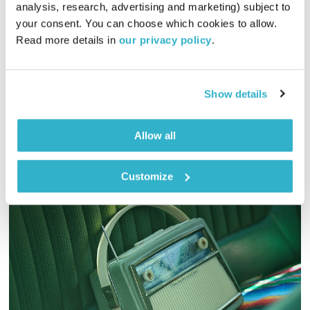
analysis, research, advertising and marketing) subject to 
00:59:43
30.07.12
your consent. You can choose which cookies to allow. 
Read more details in 
our privacy policy
.
גבי ניצן, הסופר הרומנטיקן, קם בבוקר ואוהב. הוא אוהב את הקפה
שהוא שותה, את הבית, את המילים… ענת קלו לברון מארחת אותו
לשיחה על אהבה.
Show details
אודיו
Allow all
Customize