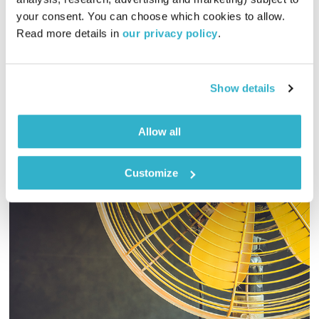
00:57:01
27.01.22
your consent. You can choose which cookies to allow. 
Read more details in 
our privacy policy
.
שעה אינטימית עם שמעון פרנס – מוזיקה, מונולוגים וסיפורים
שיעזרו לכם להוריד הילוך
אודיו
Show details
Allow all
Customize