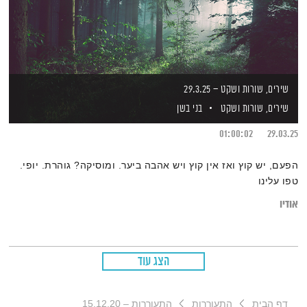
שירים, שורות ושקט – 29.3.25
שירים, שורות ושקט
בני בשן
01:00:02
29.03.25
הפעם, יש קוץ ואז אין קוץ ויש אהבה ביער. ומוסיקה? גוהרת. יופי.
טפו עלינו
אודיו
הצג עוד
דף הבית
התעוררות
התעוררות – 15.12.20