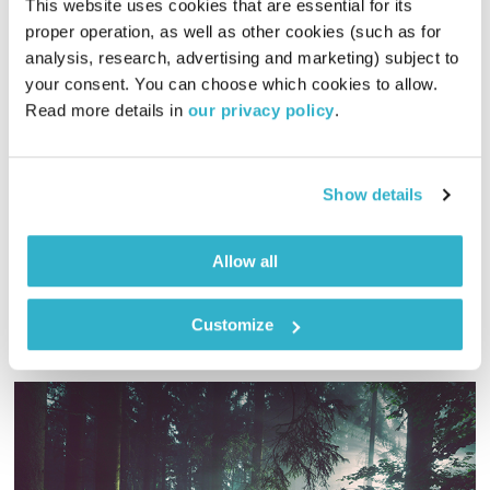
This website uses cookies that are essential for its 
proper operation, as well as other cookies (such as for 
"…ושיריי, אף הם ארורים, עדיין לא פורסמו, וכמדומני, לא יפורסמו
analysis, research, advertising and marketing) subject to 
לעולם… ואני נפשי מרה עלי, פחד אחזני, עגמומיות, יגיעת בשר.
your consent. You can choose which cookies to allow. 
הבל הבלים. אוי, קשה. עוברים עליי בזה אחר זה ימים מתים, שאינם
Read more details in 
our privacy policy
.
מותירים בי עקבות. בי ומסביבי. אלפי התחייבויות פעוטות, אך
טורדניות, אוכלות אותי כזבובים. והיכן המוצא? והרי, דומני, עדיין
חוטא והמתחרט שלך,
לא זקנתי. אחרים בגילי רק מתחילים".
ח.נ. ביאליק
Show details
אודיו
Allow all
Customize