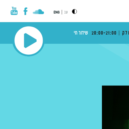
|
עב
ENG
לק
20:00-21:00
שידור חי