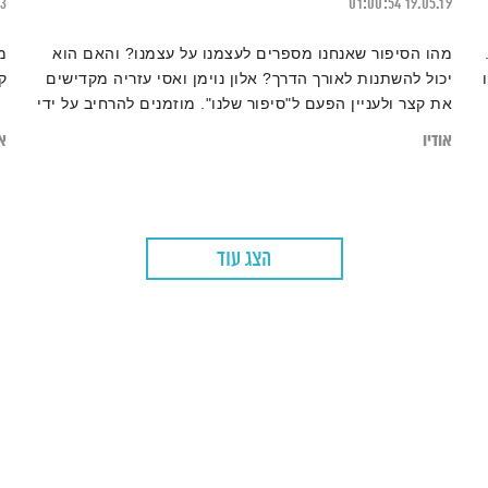
23
01:00:54
19.05.19
מהו הסיפור שאנחנו מספרים לעצמנו על עצמנו? והאם הוא
מ
יכול להשתנות לאורך הדרך? אלון נוימן ואסי עזריה מקדישים
ק
את קצר ולעניין הפעם ל"סיפור שלנו". מוזמנים להרחיב על ידי
קריאת הכתבה
אודיו
או
"החופש שבשחרור תולדות חיינו – האם אנחנו נאחזים ב'אני'
הישן שלנו או של אחרים, ומדוע?"
הצג עוד