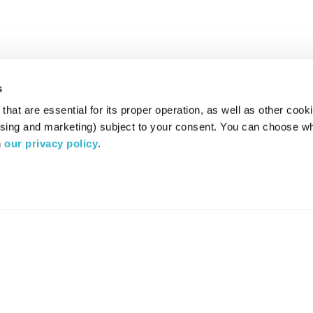
s
hat are essential for its proper operation, as well as other cooki
ising and marketing) subject to your consent. You can choose wh
 
our privacy policy
.
רדיו מהות החיים משדר ב:
ערוץ 87
YES
סלקום
TV
TUNE IN