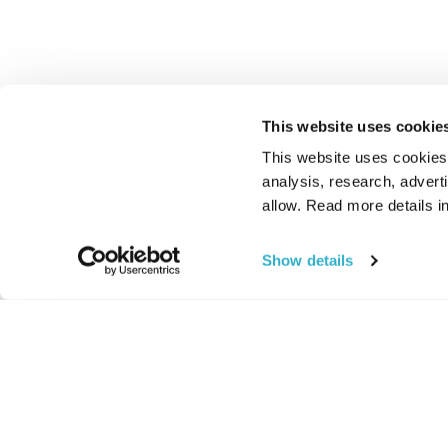
This website uses cookie
This website uses cookies t
analysis, research, advert
allow. Read more details in
Show details