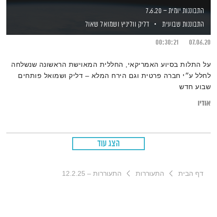
התבוננות יומית – 7.6.20
התבוננות שבועית
דליק ווליניץ
ושמואל שאול
00:30:21
07.06.20
על התלות בסיוע האמריקאי, החללית המאוישת הראשונה שנשלחה
לחלל ע״י חברה פרטית וגם הירח המלא – דליק ושמואל פותחים
שבוע חדש
אודיו
הצג עוד
דף הבית
התעוררות
התעוררות – 12.2.25