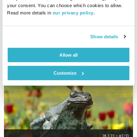
your consent. You can choose which cookies to allow. 
כל יום בדרך הביתה – שעה של מוזיקה מעולה בעריכתה ובהגשתה
Read more details in 
our privacy policy
.
של גלית גורא-עיני
אודיו
Show details
Allow all
Customize
בני בא – 28.7.22