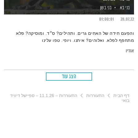
בני בא
בני בשן
01:00:01
28.07.22
והפעם חידה של האחים גרים. ותהילים? ס״ד. ומוסיקה? פלא
מתחפף לפלא. ואלוהים? איתנו. ויופי. טפו עלינו
אודיו
הצג עוד
דף הבית
התעוררות
התעוררות – 11.1.26 – ספיישל דיוויד
בואי