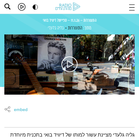
התעוררות – 11.1.26 – ספיישל דיוויד בואי
מתוך:
התעוררות
גליה גלעדי
embed
תמצית הפודקאסט
גליה גלעדי מציינת עשור למותו של דיוויד בואי בתכנית מיוחדת