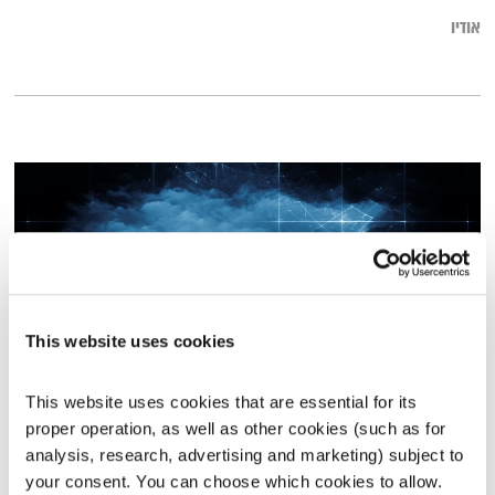
אודיו
This website uses cookies
This website uses cookies that are essential for its 
עולם קטן – 23.3.16
proper operation, as well as other cookies (such as for 
עולם קטן
אורי בנקהלטר
analysis, research, advertising and marketing) subject to 
your consent. You can choose which cookies to allow. 
01:58:11
23.03.16