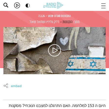
התבוננות סוגרת שבוע – 7.3.24
מתוך:
התבוננות
דליק ווליניץ
ושמואל שאול
embed
תמצית הפודקאסט
היום ה 153 למלחמה. האם התרגלנו למצבנו הנוכחי? מסקנות