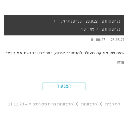
כל יום מחדש – 28.8.22 – ספיישל אייזיק הייז
כל יום מחדש
אמיר פרי
01:00:07
28.08.22
שעה של מוזיקה מעולה להתעורר איתה, בעריכת ובהגשת אמיר פרי
אודיו
הצג עוד
דף הבית
התבוננות
התבוננות ברוח ספורטיבית – 11.11.20