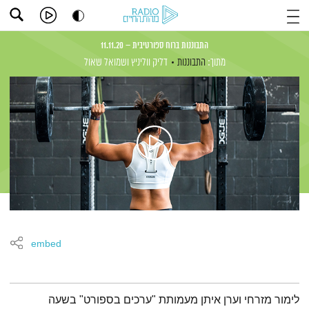
התבוננות ברוח ספורטיבית – 11.11.20
מתוך:
התבוננות
דליק ווליניץ
ושמואל שאול
embed
תמצית הפודקאסט
לימור מזרחי וערן איתן מעמותת "ערכים בספורט" בשעה