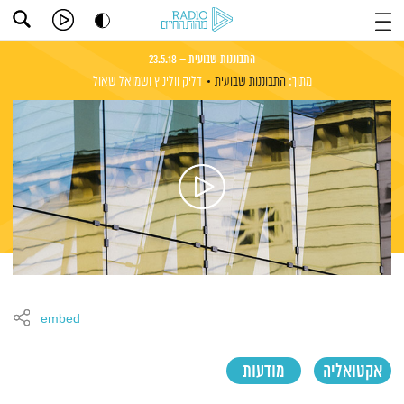
התבוננות שבועית – 23.5.18
מתוך:
התבוננות שבועית
דליק ווליניץ
ושמואל שאול
embed
אקטואליה
מודעות