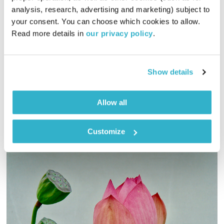
analysis, research, advertising and marketing) subject to 
יריב גוטליב יוצא מהסיפור
יריב גוטליב
your consent. You can choose which cookies to allow. 
01:03:13
01.01.17
Read more details in 
our privacy policy
.
בכל שבוע לוקח יריב גוטליב סיפורים, שנכתבו בדרך כלל על ידו,
והופך אותם לנקודת התחלה של מסע אסוציאציות, בו כל נקודה
Show details
נובעת מקודמתה. לעיתים זהו מסע אל מחוזות הצחוק, לעיתים אל
מחוזות הרגש, ותמיד ישתלבו בו מילים ולחן, סיפורים ושירים,
אודיו
חומרים למחשבה, רגעים של חיוך ובעיקר – צידה לדרך.
Allow all
Customize