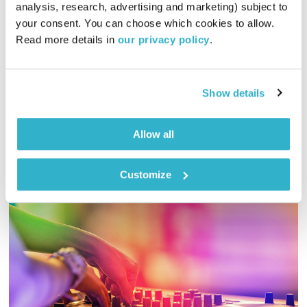
התעוררות
גליה גלעדי
analysis, research, advertising and marketing) subject to 
your consent. You can choose which cookies to allow. 
01:28:36
17.07.24
Read more details in 
our privacy policy
.
גליה גלעדי מזמינה אתכם להתעורר יחד עם מוזיקה מעולה
בעריכתה ובהגשתה
Show details
אודיו
Allow all
Customize