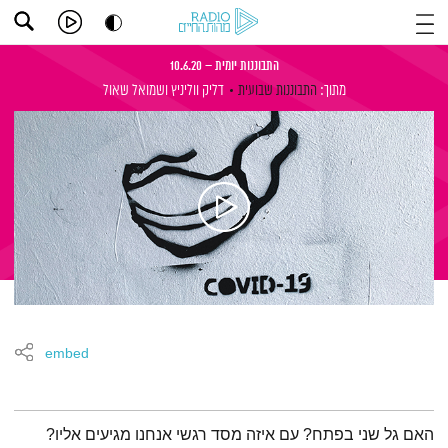
התבוננות יומית – 10.6.20
מתוך:
התבוננות שבועית
דליק ווליניץ
ושמואל שאול
embed
תמצית הפודקאסט
האם גל שני בפתח? עם איזה מסד רגשי אנחנו מגיעים אליו?