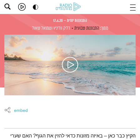
התבוננות יומית – 17.6.20
מתוך:
התבוננות שבועית
דליק ווליניץ
ושמואל שאול
embed
תמצית הפודקאסט
הקיץ כבר כאן – באיזה מזונות כדאי להזין את הגוף? האם שערי