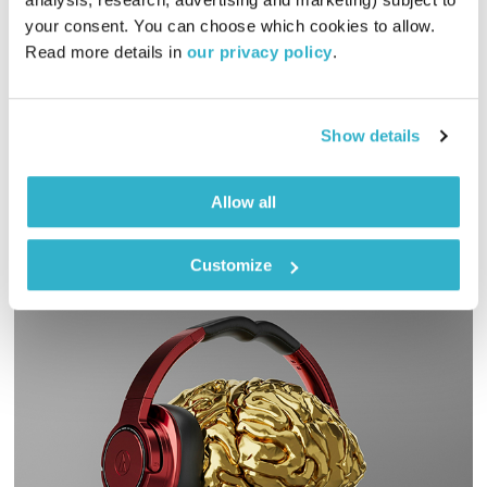
טיול שבת
מיכל גפן
your consent. You can choose which cookies to allow. 
02:01:24
15.07.23
Read more details in 
our privacy policy
.
מיכל גפן מזמינה אתכם לשעתיים של מוזיקה שמגיעה מכל קצווי
תבל ונכנסת ישר ללב
Show details
אודיו
Allow all
Customize