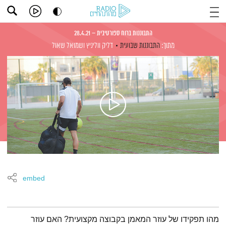
התבוננות ברוח ספורטיבית – 28.4.21
מתוך:
התבוננות שבועית
דליק ווליניץ
ושמואל שאול
embed
תמצית הפודקאסט
מהו תפקידו של עוזר המאמן בקבוצה מקצועית? האם עוזר