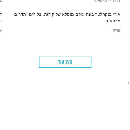
24
02:01:37
13.12.24
אורי בנקהלטר בונה עולם מופלא של קולות, צלילים ותדרים
ד
מרפאים
ו
אודיו
או
הצג עוד