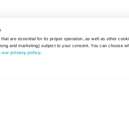
s
hat are essential for its proper operation, as well as other cooki
ising and marketing) subject to your consent. You can choose wh
 
our privacy policy
.
רדיו מהות החיים משדר ב:
ערוץ 87
YES
סלקום
TV
TUNE IN