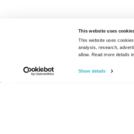
This website uses cookie
This website uses cookies t
analysis, research, advert
allow. Read more details in
Show details