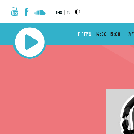
|
עב
ENG
מן
14:00-15:00
שידור חי