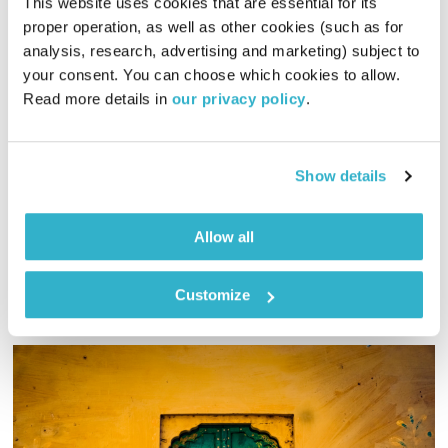
This website uses cookies that are essential for its 
proper operation, as well as other cookies (such as for 
שותפים לטוב – תכנית הבכורה
analysis, research, advertising and marketing) subject to 
תכניות וקטעים נבחרים
שדרנים מתחלפים
your consent. You can choose which cookies to allow. 
00:45:47
29.12.21
Read more details in 
our privacy policy
.
תכנית לקידום ההתנדבות בקהילה בהגשת הילה לוי, אסי זגדון
ואורחים מגוונים. והפעם – בסימן יום מעשים טובים שיתקיים
Show details
ב-29.3.22
אודיו
Allow all
Customize