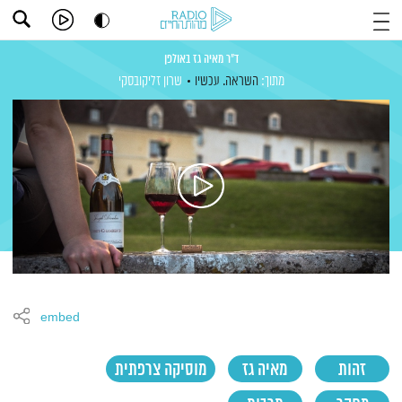
ד"ר מאיה גז באולפן
מתוך:
השראה. עכשיו
שרון זליקובסקי
embed
זהות
מאיה גז
מוסיקה צרפתית