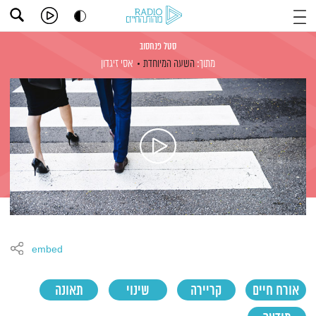
סטל פנחסוב
מתוך:
השעה המיוחדת
אסי זיגדון
embed
אורח חיים
קריירה
שינוי
תאונה