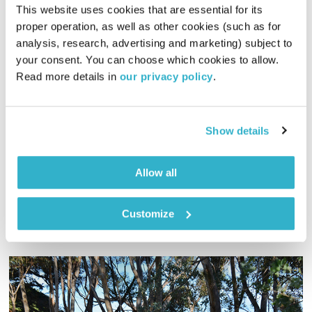
This website uses cookies that are essential for its 
proper operation, as well as other cookies (such as for 
תמיכה טכנית – 28.05.18
analysis, research, advertising and marketing) subject to 
תמיכה טכנית
אלון נוימן
ויעל מן שחר
your consent. You can choose which cookies to allow. 
Read more details in 
our privacy policy
.
00:58:49
28.05.18
אלון נוימן ויעל מן שחר ממשיכים לצלול אל הקשר העמוק שבין
Show details
הטכנולוגיה לחיינו, והפעם: איך משפיע העידן הדיגיטלי על הזכרון
האנושי? יותר ויותר אנשים מעידים שאינם זוכרים מספרי טלפון,
פרטים ותאריכים. האם אנחנו בדרך לאובדן הזכרון?
אודיו
Allow all
Customize