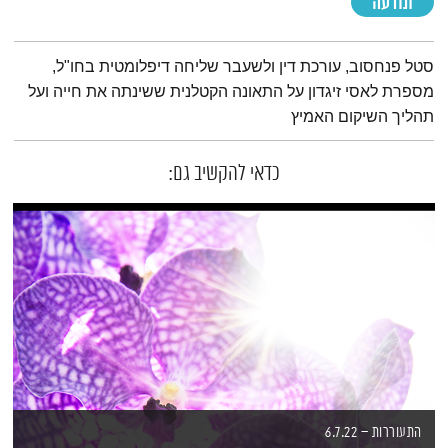
תודעה
תמצית הפודקאסט
סטל פנחסוב, עורכת דין ולשעבר שליחה דיפלומטית בחו"ל,
מספרת לאסי זיגדון על התאונה הקטלנית ששינתה את חייה ועל
תהליך השיקום האמיץ
כדאי להקשיב גם:
התעוררות – 6.7.22