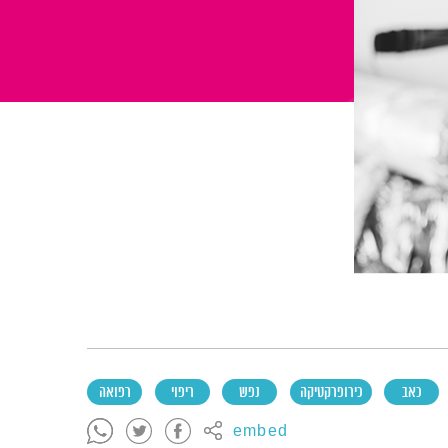
כאב
כירופרקטיקה
נפש
ריפוי
רפואה
embed