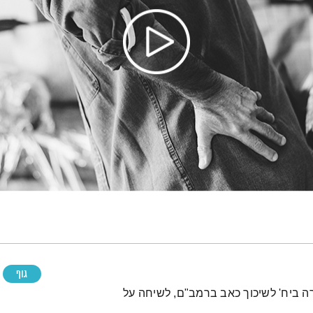
גוף
ירה ביח' לשיכוך כאב ברמב"ם, לשיחה על