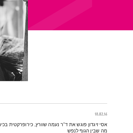
18.02.16
תמצית הפודקאסט
אסי זיגדון פוגש את ד"ר נעמה שוורץ, כירופרקטית בכ
מה שבין הגוף לנפש‎