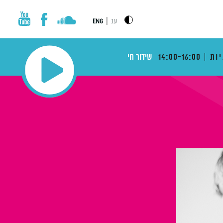
|
עב
ENG
ות
14:00-16:00
שידור חי