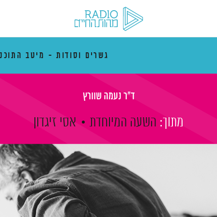
גשרים וסודות - מיטב התוכני
ד"ר נעמה שוורץ
מתוך:
השעה המיוחדת
אסי זיגדון