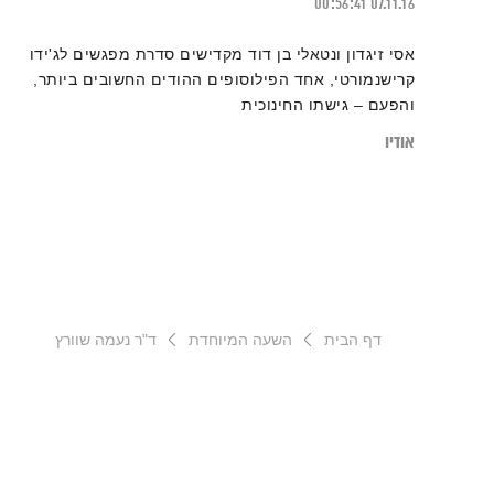
00:56:41
07.11.16
אסי זיגדון ונטאלי בן דוד מקדישים סדרת מפגשים לג'ידו
קרישנמורטי, אחד הפילוסופים ההודים החשובים ביותר,
והפעם – גישתו החינוכית
אודיו
דף הבית
השעה המיוחדת
ד"ר נעמה שוורץ