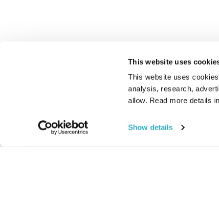
This website uses cookie
This website uses cookies t
analysis, research, advert
allow. Read more details in
Show details