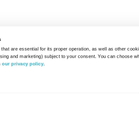
s
hat are essential for its proper operation, as well as other cooki
ising and marketing) subject to your consent. You can choose wh
 
our privacy policy
.
רדיו מהות החיים משדר ב:
ערוץ 87
YES
סלקום
TV
TUNE IN