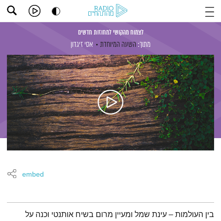
לצמוח מהקושי למחוזות חדשים
מתוך:
השעה המיוחדת
אסי זיגדון
embed
תמצית הפודקאסט
בין העולמות – עינת שמל ומעיין מרום בשיח אותנטי וכנה על