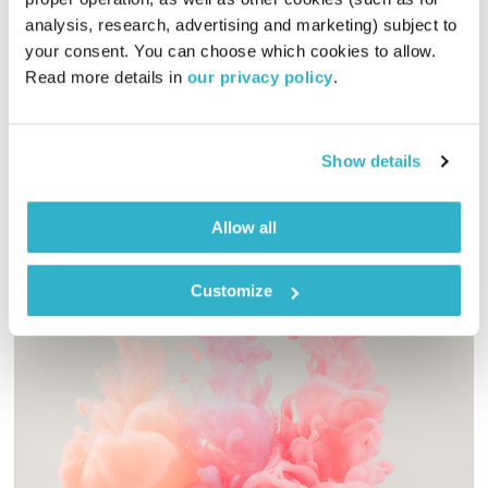
תרגול יומי
ניסים אמון
analysis, research, advertising and marketing) subject to 
00:11:35
19.03.22
your consent. You can choose which cookies to allow. 
Read more details in 
our privacy policy
.
זן מאסטר ניסים אמון בסדרה בת שמונה פרקים שמחברת בין
ארבעה רבדים – גוף, נפש, רוח ונשמה, ומעניקה חומר למחשבה
ולהתבוננות על איזון ועל הקשרים והיחסים ביניהם
Show details
אודיו
Allow all
Customize