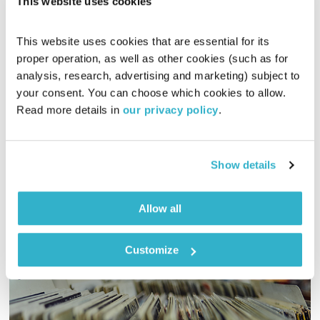
This website uses cookies
ראיון עם ג'ני שטיימן
שותפים לטוב - יום מעשים טובים 2022
שדרנים מתחלפים
This website uses cookies that are essential for its 
00:10:35
29.03.22
proper operation, as well as other cookies (such as for 
analysis, research, advertising and marketing) subject to 
ג'ני שטיימן החליטה לארוז תיק ולנסוע לאוקראינה. בשיחה עם נועה
your consent. You can choose which cookies to allow. 
אלבס ולירון תאני היא מספרת על ההתנדבות הלגמרי פרטית שלה
Read more details in 
our privacy policy
.
ומה ניתן לעשות ולסייע מהארץ
אודיו
Show details
Allow all
Customize