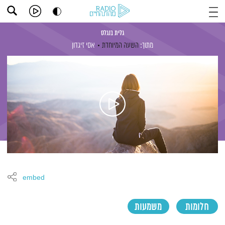
גלית בנגלס
מתוך:
השעה המיוחדת
אסי זיגדון
embed
חלומות
משמעות