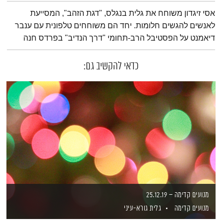
תמצית הפודקאסט
אסי זיגדון משוחח את גלית בנגלס, "דגת הזהב", המסייעת
לאנשים להגשים חלומות. יחד הם משוחחים טלפונית עם ענבר
דיאמנט על הפסטיבל הרב-תחומי "דרך הנדיב" בפרדס חנה
כדאי להקשיב גם:
מנועים קדימה – 25.12.19
מנועים קדימה
גלית גורא-עיני