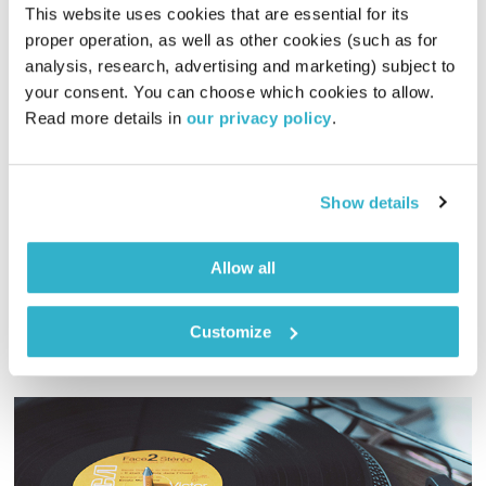
This website uses cookies that are essential for its 
proper operation, as well as other cookies (such as for 
analysis, research, advertising and marketing) subject to 
התעוררות – 25.2.21
your consent. You can choose which cookies to allow. 
התעוררות
גליה גלעדי
Read more details in 
our privacy policy
.
01:26:36
25.02.21
Show details
גליה גלעדי מזמינה אתכם להתעורר יחדיו בכל בוקר, עם מוזיקה
מעולה בעריכתה ובהגשתה
אודיו
Allow all
Customize