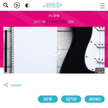
אליעד גרין
מתוך:
השעה המיוחדת
אסי זיגדון
embed
השראה
מוזיקה
שיחה