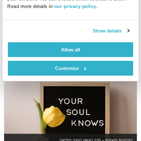
00:59:30
12.02.20
Read more details in 
our privacy policy
.
שעה של מוזיקה מעולה להתעורר איתה, בעריכת ובהגשת אמיר פרי
אודיו
Show details
Allow all
Customize
התבוננות פואטית – פרק ראשון בעונה החדשה