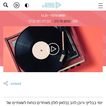
המחסן הגלובלי – 1.4.23
מתוך:
המחסן של הלב
רובן להב
ויוסי בבליקי
embed
תמצית הפודקאסט
יוסי בבליקי ורובן להב (בלאק לולו) מאחדים כוחות לשעתיים של