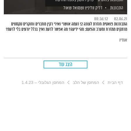
התבוננות
דליק ווליניץ
ושמואל שאול
00:36:12
02.06.21
התבוננות פואטית חוזרת לעונה 2! נעמה אושרי ואירי רקין מחברים וחוקרים טקסטים
מרתקים ממזרח ומערב והפעם: מהי ידיעה? מה אפשר לדעת ואיך בכלל יודעים בלי לדעת?
אודיו
הצג עוד
דף הבית
המחסן של הלב
המחסן הגלובלי – 1.4.23