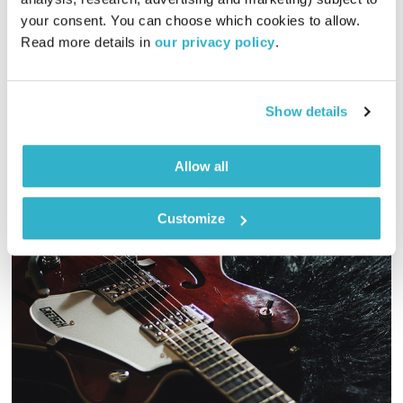
01:59:24
15.06.25
your consent. You can choose which cookies to allow. 
Read more details in 
our privacy policy
.
מסע מוזיקלי יומי עם אורי בנקהלטר, והפעם: מנחם, מנוחה, מגוון,
רך, נעים
אודיו
Show details
Allow all
Customize