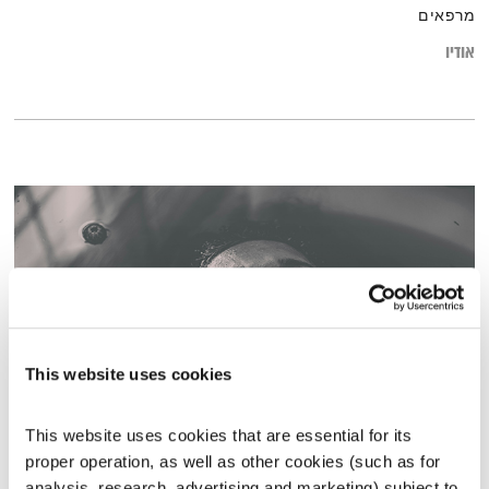
מרפאים
אודיו
This website uses cookies
This website uses cookies that are essential for its 
עולם קטן – 15.6.25
proper operation, as well as other cookies (such as for 
עולם קטן
אורי בנקהלטר
analysis, research, advertising and marketing) subject to 