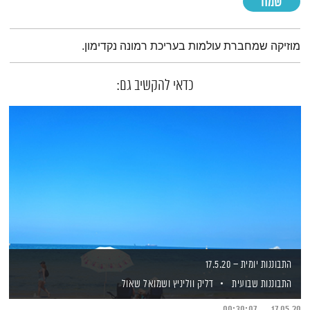
שמח
תמצית הפודקאסט
מוזיקה שמחברת עולמות בעריכת רמונה נקדימון.
כדאי להקשיב גם:
התבוננות יומית – 17.5.20
התבוננות שבועית
דליק ווליניץ
ושמואל שאול
00:30:07
17.05.20