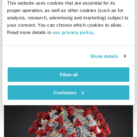
This website uses cookies that are essential for its 
וולפגנג אמדאוס מוצרט
proper operation, as well as other cookies (such as for 
סולמות בזמן
דני שוורץ
analysis, research, advertising and marketing) subject to 
your consent. You can choose which cookies to allow. 
01:01:09
02.08.16
Read more details in 
our privacy policy
.
דני שוורץ מקדיש תכנית לאחד מגדולי המלחינים בכל הזמנים –
וולפגנג אמדאוס מוצרט
Show details
אודיו
Allow all
Customize