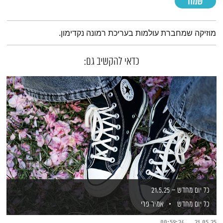
שמח
תמצית הפודקאסט
מוזיקה שמחברת עולמות בעריכת רמונה נקדימון.
כדאי להקשיב גם:
כל יום מחדש – 21.5.25
כל יום מחדש
אמיר פרי
00:59:24
21.05.25