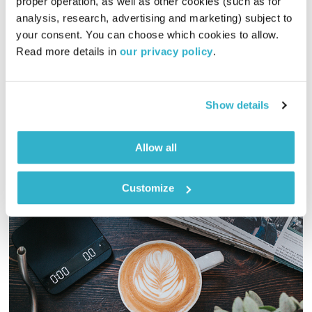
proper operation, as well as other cookies (such as for 
אסימונים
ענת קלו לברון
analysis, research, advertising and marketing) subject to 
01:01:47
02.07.14
your consent. You can choose which cookies to allow. 
Read more details in 
our privacy policy
.
ענת קלו לברון מארחת את יונית ורבר, מנטורית להצלחה ולחופש
כלכלי, לשיחה על תודעת שפע ויצירת מוטיבציה
אודיו
Show details
Allow all
Customize