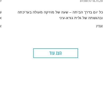
19
01:00:17
16.11.20
כל יום בדרך הביתה – שעה של מוזיקה מעולה בעריכתה
ש
ובהגשתה של גלית גורא-עיני
א
אודיו
או
הצג עוד