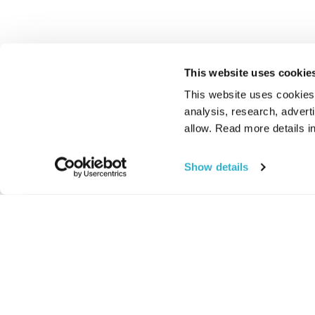
This website uses cookie
This website uses cookies t
analysis, research, advert
allow. Read more details in
Show details