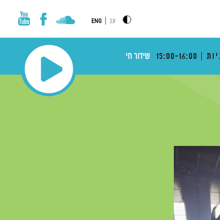
|
עב
ENG
יות
15:00-16:00
שידור חי