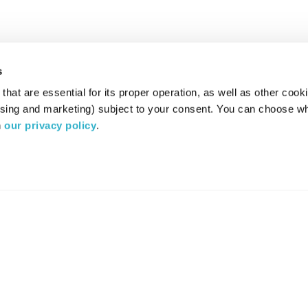
s
hat are essential for its proper operation, as well as other cooki
ising and marketing) subject to your consent. You can choose wh
 
our privacy policy
.
רדיו מהות החיים משדר ב:
ערוץ 87
YES
סלקום
TV
TUNE IN