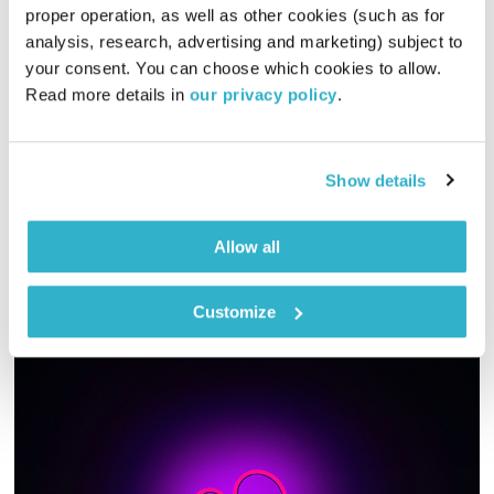
proper operation, as well as other cookies (such as for 
מסעותיי במרחבי הזמן – 26.12.25
analysis, research, advertising and marketing) subject to 
מסעותיי במרחבי הזמן
דדי יצחייק
your consent. You can choose which cookies to allow. 
Read more details in 
our privacy policy
.
00:56:57
26.12.25
דדי יצחייק יוצא למסע מוזיקלי בן שעה, עם מוזיקה טובה מאז ועד
Show details
היום
אודיו
Allow all
Customize