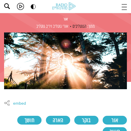
אור
מתוך:
הגוטליבים
אורי גוטליב
ויריב גוטליב
embed
אור
בוקר
הארה
חושך