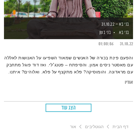
בני בא – 31.10.22
בני בא
בני בשן
01:00:06
31.10.22
‎והפעם פינת בכורה של האנשים שמאוד השפיעו על האנושות לאללה
עם מאסטר ניסים אמון. והסיפתח – פטנג׳לי. ואז דוד פוגל מתחבק
עם מראדונה. והומוסיקה? פלא מתקצף על פלא. ואלוהים? איתנו.
ויופי. טפו עלינו
אודיו
הצג עוד
דף הבית
הגוטליבים
אור