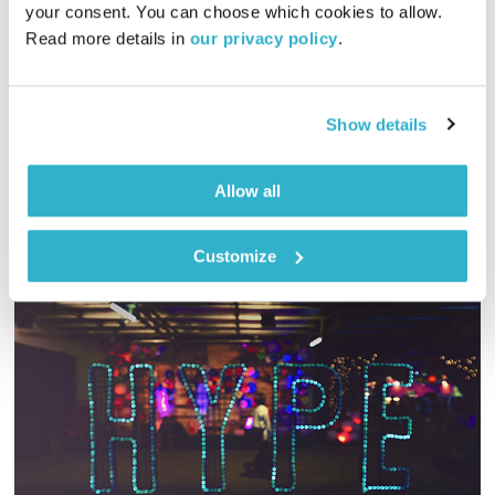
your consent. You can choose which cookies to allow. 
00:56:26
24.04.17
Read more details in 
our privacy policy
.
אסי זיגדון ונטאלי בן דוד בתכנית מיוחדת בעקבות ספרו של ויקטור
פראנקל, "האדם מחפש משמעות"
Show details
אודיו
Allow all
Customize