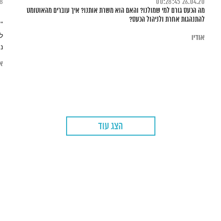
18
00:28:45
26.04.20
מה הכעס גורם למי שמולנו? והאם הוא משרת אותנו? איך עוברים מהאוטומט
להתנהגות אחרת ולניהול הכעס?
"
ל
אודיו
נ
א
או
ה
"
נ
הצג עוד