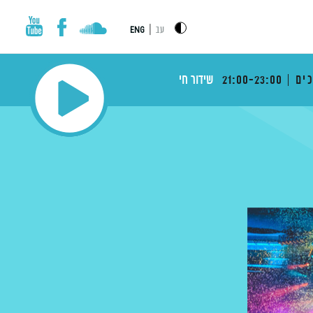
|
עב
ENG
ים
21:00-23:00
שידור חי