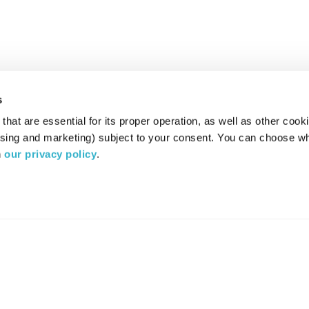
s
hat are essential for its proper operation, as well as other cooki
ising and marketing) subject to your consent. You can choose wh
 
our privacy policy
.
רדיו מהות החיים משדר ב:
ערוץ 87
YES
סלקום
TV
TUNE IN