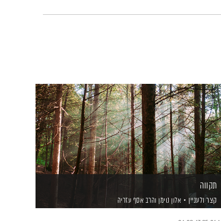
תקווה
קצר ולעניין
אלון נוימן
והרב אסף עזריה