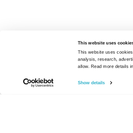
This website uses cookie
This website uses cookies t
analysis, research, advert
allow. Read more details in
Show details