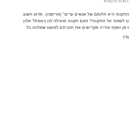
01:02:17
25.01.
התקווה היא חלומם של אנשים ערים" (אריסטו). מדוע חשוב
נו לשמור על התקווה? האם תקווה מועילה לנו באמת? אלון
וימן ואסף עזריה מקדישים את תכניתם למושג שמלווה כל
חד מאיתנו – תקווה. מוזמנים להרחיב על ידי קריאת
דיו
כתבה:
מה ניתן ללמוד מהסחלב ומשן-הארי על פיתוח עוצמה
פשית גם בסיטואציות שליליות"