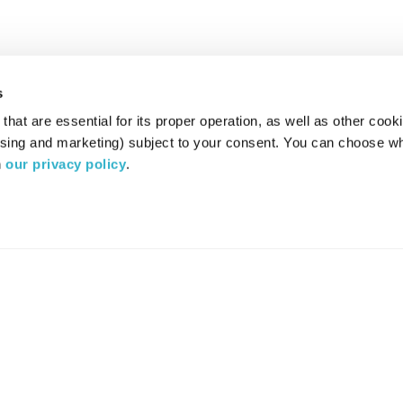
s
hat are essential for its proper operation, as well as other cooki
ising and marketing) subject to your consent. You can choose wh
 
our privacy policy
.
רדיו מהות החיים משדר ב:
ערוץ 87
YES
סלקום
TV
TUNE IN