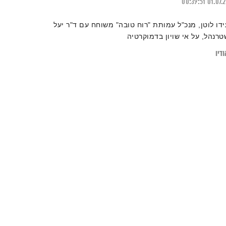
00:39:51
01.07.
ידו לוטן, מנכ"ל עמותת "רוח טובה" משוחח עם ד"ר יעל
טרנהל, על אי שויון בדמוקרטיה
דיו