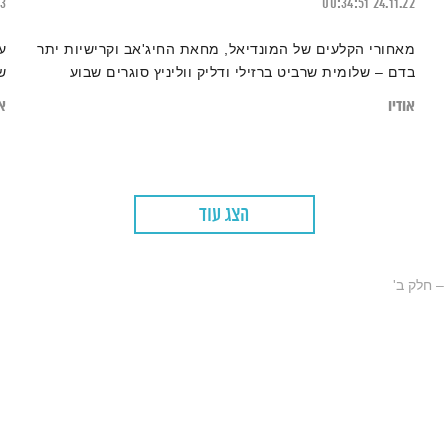
23
00:34:51
24.11.22
מאחורי הקלעים של המונדיאל, מחאת החיג'אב וקרישיות יתר
ע
בדם – שלומית שרביט ברזילי ודליק ווליניץ סוגרים שבוע
ש
אודיו
או
הצג עוד
 חלק ב'