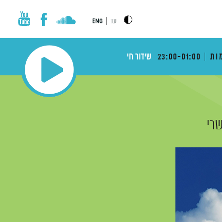
|
עב
ENG
ות
23:00-01:00
שידור חי
שרי