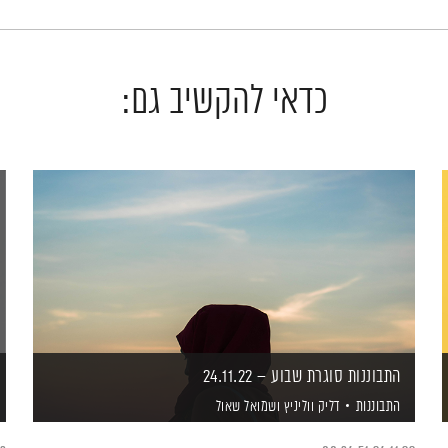
כדאי להקשיב גם:
התבוננות סוגרת שבוע – 24.11.22
התבוננות
דליק ווליניץ
ושמואל שאול