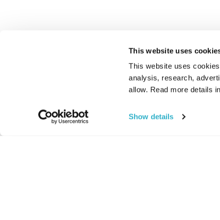
This website uses cookie
This website uses cookies t
analysis, research, advert
allow. Read more details in
Show details