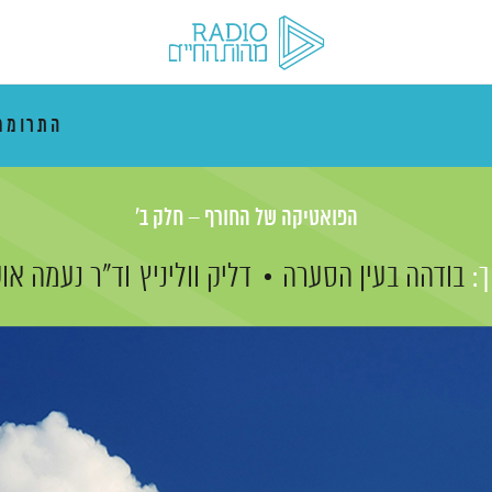
התרוממ
הפואטיקה של החורף – חלק ב'
:
בודהה בעין הסערה
דליק ווליניץ
וד"ר נעמה או