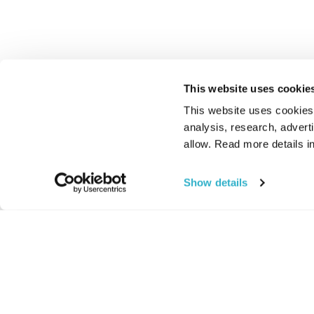
This website uses cookie
This website uses cookies t
analysis, research, advert
allow. Read more details in
Show details