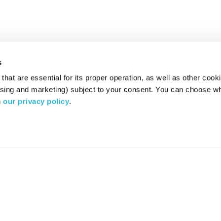
s
hat are essential for its proper operation, as well as other cooki
ising and marketing) subject to your consent. You can choose wh
 
our privacy policy
.
רדיו מהות החיים משדר ב:
ערוץ 87
YES
סלקום
TV
TUNE IN