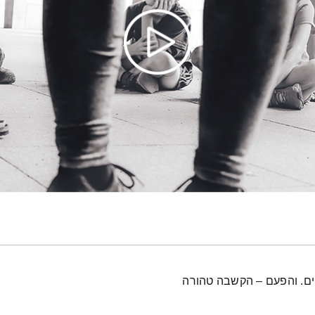
יים. והפעם – הקשבה טהורה