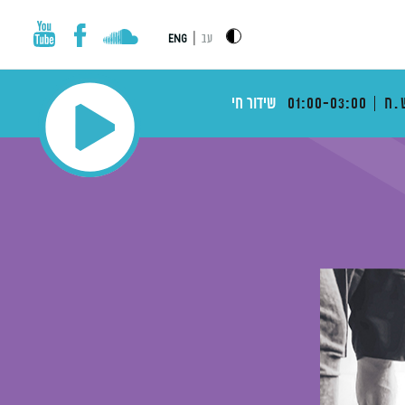
|
עב
ENG
.ח
01:00-03:00
שידור חי