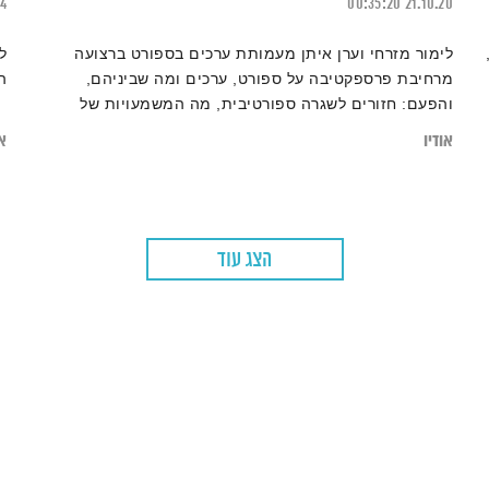
24
00:35:20
21.10.20
לימור מזרחי וערן איתן מעמותת ערכים בספורט ברצועה
ל
מרחיבת פרספקטיבה על ספורט, ערכים ומה שביניהם,
ה
והפעם: חזורים לשגרה ספורטיבית, מה המשמעויות של
חידוש האימונים והתחרויות? וזרקור על טניס שולחן, נשוחח
אודיו
או
עם צקה רז, מנכ"ל איגוד הטניס שולחן
הצג עוד