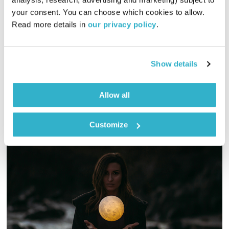
בני בא
בני בשן
your consent. You can choose which cookies to allow. 
01:00:07
29.01.23
Read more details in 
our privacy policy
.
והפעם, חצבים פורחים ועוגת שזיפים. ומוסיקה? פלא מלטש פלא.
ואלוהים? איתנו. ויופי. טפו עלינו
Show details
אודיו
Allow all
Customize