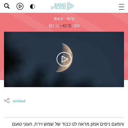
בני בא – 28.8.23
מתוך:
בני בא
בני בשן
embed
תמצית הפודקאסט
והפעם ניסים אמון מראה לנו כבוד של שמש וירח, העוני טועם