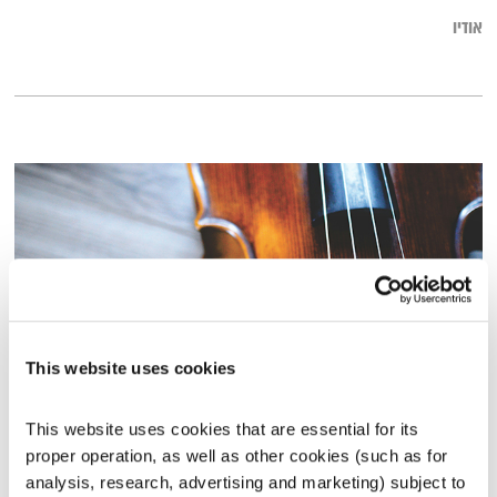
אודיו
This website uses cookies
כל יום מחדש – 16.7.26
This website uses cookies that are essential for its 
כל יום מחדש
אמיר פרי
proper operation, as well as other cookies (such as for 
analysis, research, advertising and marketing) subject to 
01:56:30
16.07.26