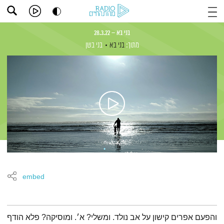
בני בא – 28.3.22
מתוך:
בני בא
בני בשן
embed
תמצית הפודקאסט
והפעם אפרים קישון על אב נולד. ומשלי? א׳. ומוסיקה? פלא הודף