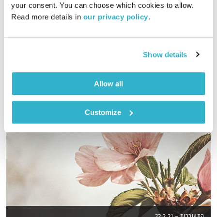
your consent. You can choose which cookies to allow. 
Read more details in 
our privacy policy
.
אמיר פרי בשעתיים של *כינורות* מרגשים, עצובים, שמחים, דיסקו
וכל מה שאפשר לקבל מהכלי האדיר הזה
אודיו
Show details
Allow all
Customize
התעוררות – 22.3.21