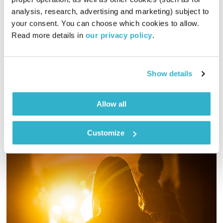
analysis, research, advertising and marketing) subject to 
התעוררות
גליה גלעדי
your consent. You can choose which cookies to allow. 
01:28:37
25.03.24
Read more details in 
our privacy policy
.
גליה גלעדי מזמינה אתכם להתעורר יחד עם מוזיקה מעולה
בעריכתה ובהגשתה, והפעם – בוקר שכולו DJ Shadow
Show details
אודיו
Allow all
Customize