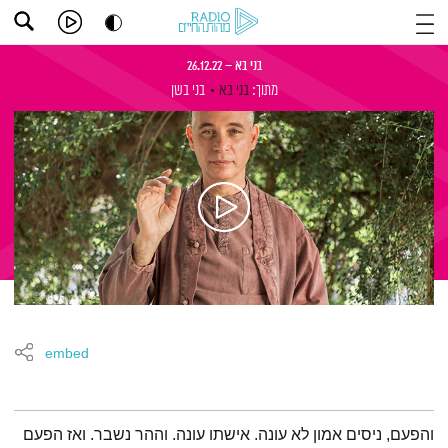
בני בא – 26.12.22
מתוך:
בני בא
בני בשן
embed
תמצית הפודקאסט
והפעם, ניסים אמון לא עונה. אישתו עונה. וההר נשבר. ואז הפעם