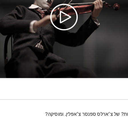
ת? של צ׳ארלס ספנסר צ׳אפלין. ומוסיקה?