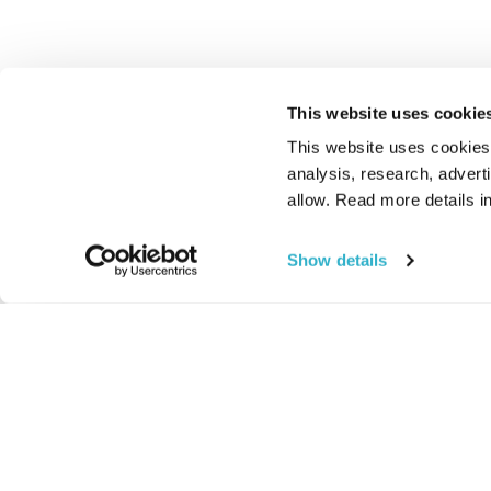
This website uses cookie
This website uses cookies t
analysis, research, advert
allow. Read more details in
Show details