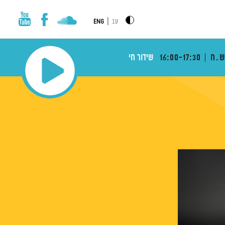
|
עב
ENG
ש.ח
16:00-17:30
שידור חי