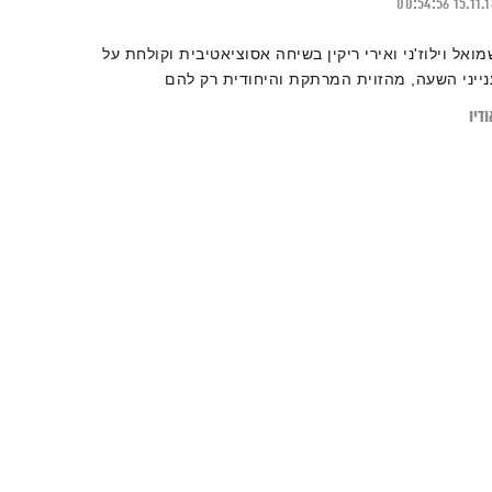
00:54:56
15.11.
מואל וילוז'ני ואירי ריקין בשיחה אסוציאטיבית וקולחת על
נייני השעה, מהזוית המרתקת והיחודית רק להם
דיו