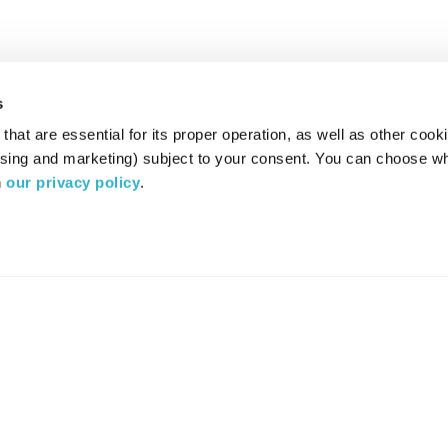
s
hat are essential for its proper operation, as well as other cooki
ising and marketing) subject to your consent. You can choose wh
 
our privacy policy
.
רדיו מהות החיים משדר ב:
ערוץ 87
YES
סלקום
TV
TUNE IN