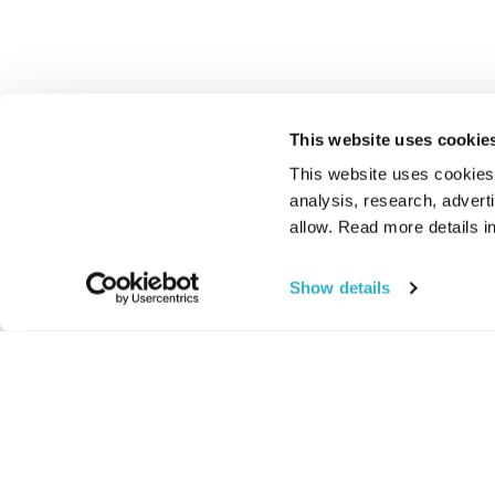
This website uses cookie
This website uses cookies t
analysis, research, advert
allow. Read more details in
Show details