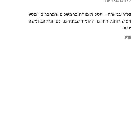
00:10:36
14.02.
ארה במערה – תסכית מותח בהמשכים שמחבר בין מסע
יפוש רוחני, החיים וההומור שביניהם, עם יוני להב ומשה
רסטר
דיו