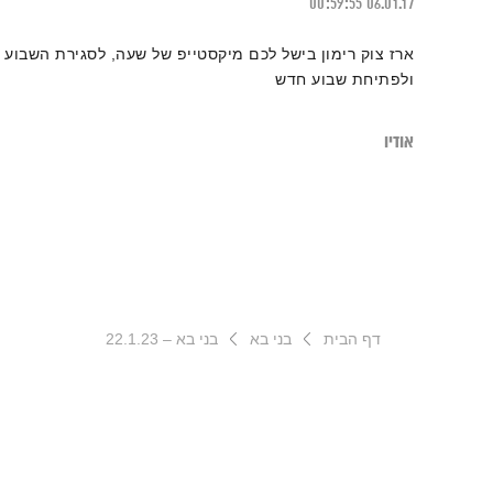
00:59:55
06.01.17
ארז צוק רימון בישל לכם מיקסטייפ של שעה, לסגירת השבוע
ולפתיחת שבוע חדש
אודיו
דף הבית
בני בא
בני בא – 22.1.23