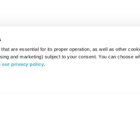
s
hat are essential for its proper operation, as well as other cooki
ising and marketing) subject to your consent. You can choose wh
 
our privacy policy
.
רדיו מהות החיים משדר ב:
ערוץ 87
YES
סלקום
TV
TUNE IN