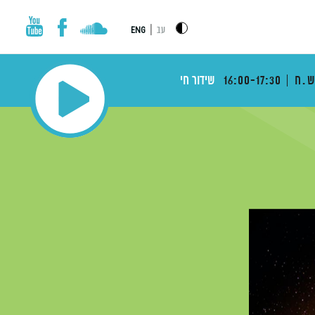
|
עב
ENG
ש.ח
16:00-17:30
שידור חי