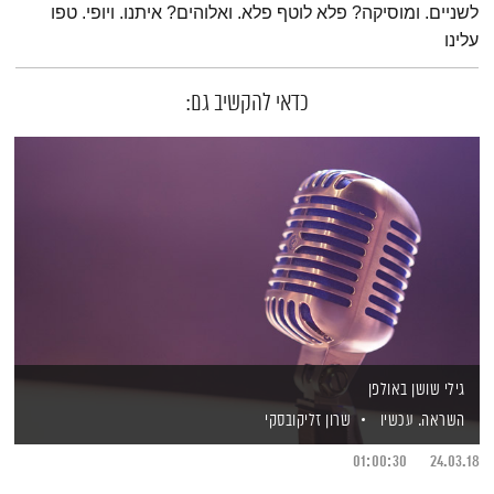
לשניים. ומוסיקה? פלא לוטף פלא. ואלוהים? איתנו. ויופי. טפו
עלינו
כדאי להקשיב גם:
גילי שושן באולפן
השראה. עכשיו
שרון זליקובסקי
01:00:30
24.03.18