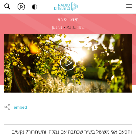
בני בא – 21.3.22
מתוך:
בני בא
בני בשן
embed
תמצית הפודקאסט
והפעם אגי משעול בשיר שכתבה עם נמלה. והשחרור? נקשיב