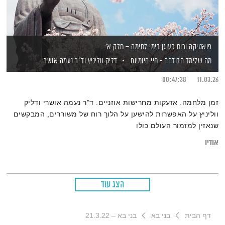
פואטיקה ורוח כעוגן בימי לחימה – חלק א'
מה שלימד הבודהה - חיי היומיום
דליק ווליניץ
וד"ר נעמה אושרי
00:47:38
11.03.26
זמן מלחמה. אזעקות מחרישות אוזניים. ד"ר נעמה אושרי ודליק
ווליניץ על האפשרות להישען על הלוך רוח של משוררים, המבקשים
שנאזין למזמור העולם כולו
אודיו
הצג עוד
דף הבית
בני בא
בני בא – 21.3.22