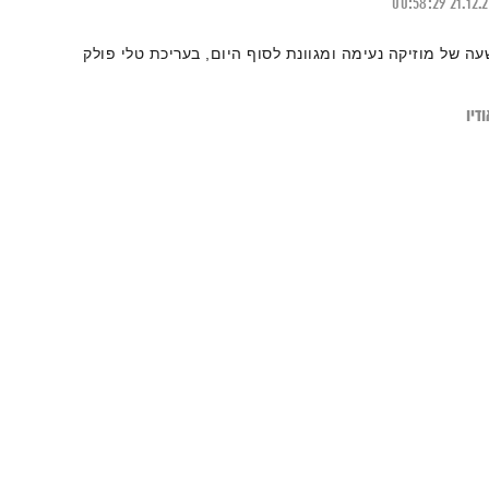
00:58:29
21.12.
עה של מוזיקה נעימה ומגוונת לסוף היום, בעריכת טלי פולק
דיו