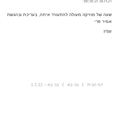
00:58:21
30.11.21
שעה של מוזיקה מעולה להתעורר איתה, בעריכת ובהגשת
אמיר פרי
אודיו
דף הבית
בני בא
בני בא – 1.2.21