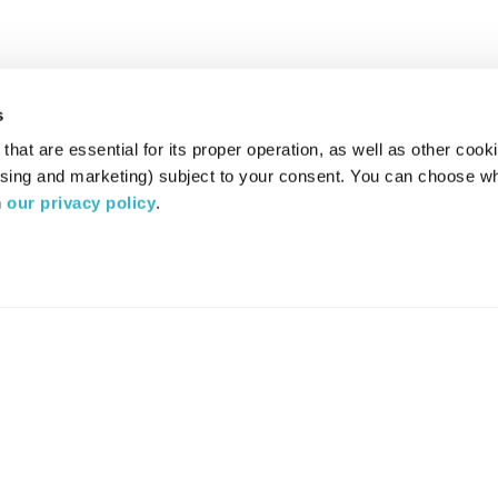
s
hat are essential for its proper operation, as well as other cooki
ising and marketing) subject to your consent. You can choose wh
 
our privacy policy
.
רדיו מהות החיים משדר ב:
ערוץ 87
YES
סלקום
TV
TUNE IN