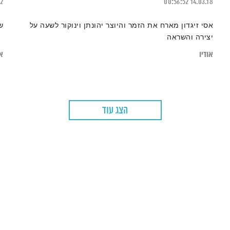
22
00:56:52
14.03.18
אסי זיגדון מארח את הזמר והיוצר יהונתן וינוקור לשעה על
ש
יצירה והשראה
אודיו
או
הצג עוד