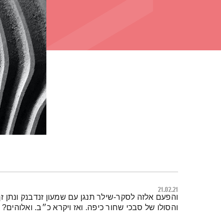
21.02.21
תמצית הפודקאסט
והפעם אלזה לסקר-שילר תנגן עם שמעון זנדבנק ונתן זך. 
והסולו של סבכי שחור כיפה. ואז ויקרא כ״ב. ואלוהים? אית