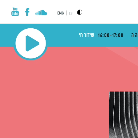
|
עב
ENG
הה
16:00-17:00
שידור חי