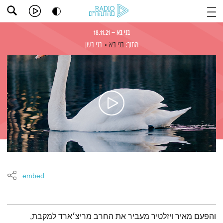
בני בא – 18.11.21
מתוך:
בני בא
בני בשן
embed
תמצית הפודקאסט
והפעם מאיר ויזלטיר מעביר את החרב מריצ׳ארד למקבת,