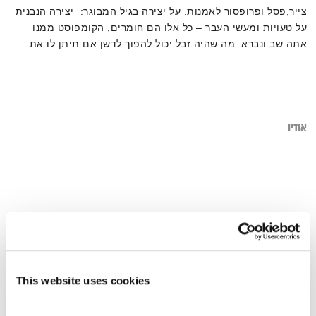
צייר,פסל ופרופסור לאמנות. על יצירה בגיל המבוגר: יצירה הנבנית
על טעויות ומעשי העבר – כל אלו הם חומרים, הקומפוסט ממנו
אתה שב ונברא. מה שהיה זבל יכול להפוך לדשן אם תיתן לו את
ההזדמנות. לחדש ולחבר את הישן להווה, להגביהה אותו באיזשהו
אופן. סוג של חשבון נפש ותיקון –יצירת תנועה קדימה על ידי
התבוננות אחורה. זהו בירור זהותי ארוך שנים.
אודיו
This website uses cookies