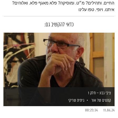
החיים. ותהילים? מ״ט. ומוסיקה? פלא מאגף פלא. ואלוהים?
איתנו. ויופי. טפו עלינו
כדאי להקשיב גם:
ציבי גבע – חלק 1
קמטים של אור
גיתית שריקי
00:25:34
11.06.24