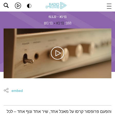
בני בא – 15.5.22
מתוך:
בני בא
בני בשן
embed
תמצית הפודקאסט
והפעם פרופסור קרסו על מאכל אחד, שיר אחד ונוף אחד – לכל