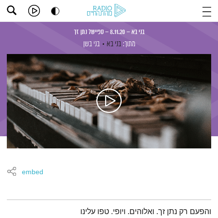
בני בא – 8.11.20 – ספיישל נתן זך
מתוך:
בני בא
בני בשן
embed
תמצית הפודקאסט
והפעם רק נתן זך. ואלוהים. ויופי. טפו עלינו