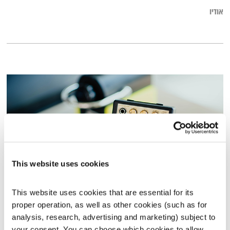
אודיו
This website uses cookies
This website uses cookies that are essential for its 
כל יום מחדש – 12.7.21
proper operation, as well as other cookies (such as for 
כל יום מחדש
אמיר פרי
analysis, research, advertising and marketing) subject to 
00:59:14
12.07.21
your consent. You can choose which cookies to allow. 